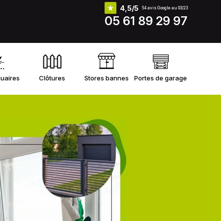
4,5/5
54 avis Google au 03/23
05 61 89 29 97
uaires
Clôtures
Stores bannes
Portes de garage