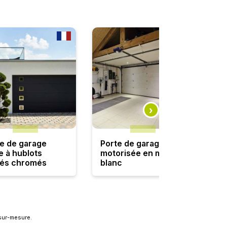
e de garage
Porte de garage
Po
e à hublots
motorisée en métal
se
rés chromés
blanc
gr
sur-mesure.