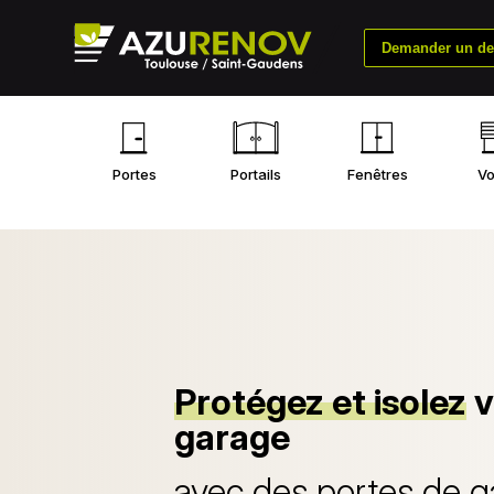
Demander un dev
Portes
Portails
Fenêtres
Vo
Protégez et isolez
v
garage
avec des portes de 