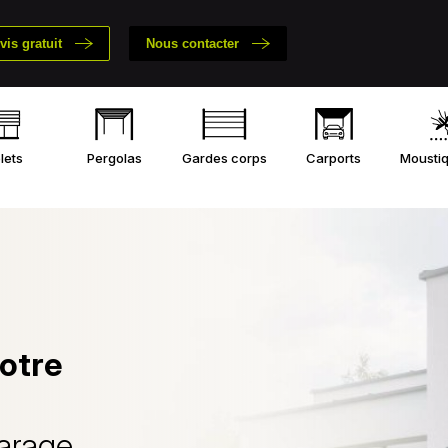
is gratuit
Nous contacter
lets
Pergolas
Gardes corps
Carports
Moustiq
otre
garage