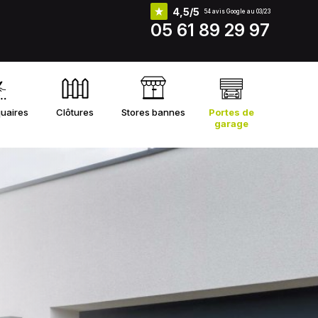
4,5/5
54 avis Google au 03/23
05 61 89 29 97
uaires
Clôtures
Stores bannes
Portes de
garage